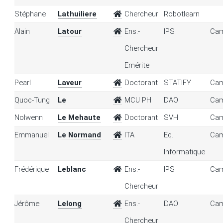
Stéphane
Lathuiliere
Chercheur
Robotlearn
Alain
Latour
Ens.-
IPS
Cam
Chercheur
Emérite
Pearl
Laveur
Doctorant
STATIFY
Cam
Quoc-Tung
Le
MCU PH
DAO
Cam
Nolwenn
Le Mehaute
Doctorant
SVH
Cam
Emmanuel
Le Normand
ITA
Eq.
Cam
Informatique
Frédérique
Leblanc
Ens.-
IPS
Cam
Chercheur
Jérôme
Lelong
Ens.-
DAO
Cam
Chercheur