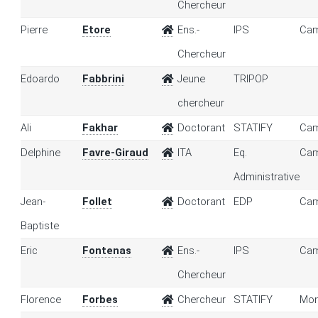
Chercheur
Pierre
Etore
Ens.-
IPS
Cam
Chercheur
Edoardo
Fabbrini
Jeune
TRIPOP
chercheur
Ali
Fakhar
Doctorant
STATIFY
Cam
Delphine
Favre-Giraud
ITA
Eq.
Cam
Administrative
Jean-
Follet
Doctorant
EDP
Cam
Baptiste
Eric
Fontenas
Ens.-
IPS
Cam
Chercheur
Florence
Forbes
Chercheur
STATIFY
Mon