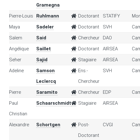
Gramegna
Pierre-Louis
Ruhlmann
Doctorant
STATIFY
Mon
Maya
Sadeler
Doctorant
SVH
Cam
Salem
Said
Chercheur
DAO
Cam
Angélique
Saillet
Doctorant
AIRSEA
Cam
Seher
Sajid
Stagiaire
AIRSEA
Cam
Adeline
Samson
Ens.-
SVH
Cam
Leclercq
Chercheur
Pierre
Saramito
Chercheur
EDP
Cam
Paul
Schaarschmidt
Stagiaire
AIRSEA
Christian
Alexandre
Schortgen
Post-
CVGI
Cam
Doctorant