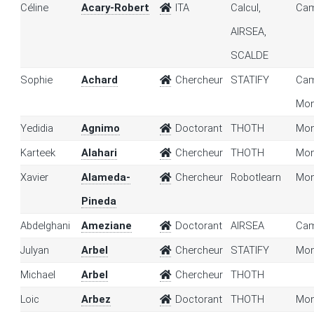
Céline
Acary-Robert
ITA
Calcul,
Cam
AIRSEA,
SCALDE
Sophie
Achard
Chercheur
STATIFY
Cam
Mon
Yedidia
Agnimo
Doctorant
THOTH
Mon
Karteek
Alahari
Chercheur
THOTH
Mon
Xavier
Alameda-
Chercheur
Robotlearn
Mon
Pineda
Abdelghani
Ameziane
Doctorant
AIRSEA
Cam
Julyan
Arbel
Chercheur
STATIFY
Mon
Michael
Arbel
Chercheur
THOTH
Loic
Arbez
Doctorant
THOTH
Mon