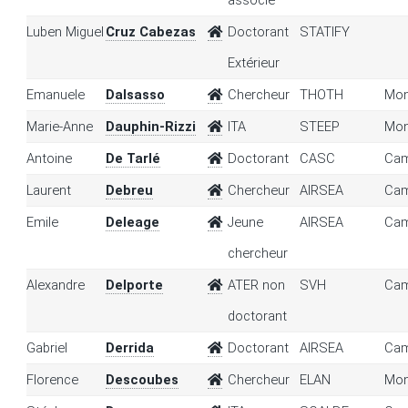
associé
Luben Miguel
Cruz Cabezas
Doctorant
STATIFY
Extérieur
Emanuele
Dalsasso
Chercheur
THOTH
Mon
Marie-Anne
Dauphin-Rizzi
ITA
STEEP
Mon
Antoine
De Tarlé
Doctorant
CASC
Cam
Laurent
Debreu
Chercheur
AIRSEA
Cam
Emile
Deleage
Jeune
AIRSEA
Cam
chercheur
Alexandre
Delporte
ATER non
SVH
Cam
doctorant
Gabriel
Derrida
Doctorant
AIRSEA
Cam
Florence
Descoubes
Chercheur
ELAN
Mon