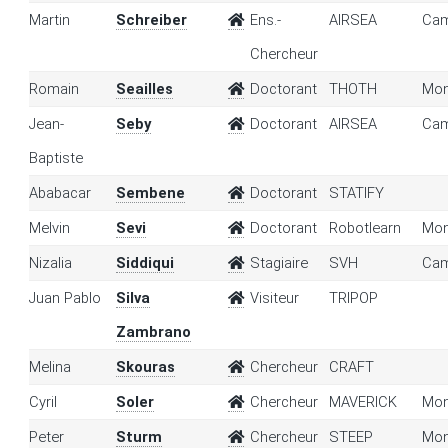
Martin
Schreiber
Ens.-
AIRSEA
Cam
Chercheur
Romain
Seailles
Doctorant
THOTH
Mon
Jean-
Seby
Doctorant
AIRSEA
Cam
Baptiste
Ababacar
Sembene
Doctorant
STATIFY
Melvin
Sevi
Doctorant
Robotlearn
Mon
Nizalia
Siddiqui
Stagiaire
SVH
Cam
Juan Pablo
Silva
Visiteur
TRIPOP
Zambrano
Melina
Skouras
Chercheur
CRAFT
Cyril
Soler
Chercheur
MAVERICK
Mon
Peter
Sturm
Chercheur
STEEP
Mon