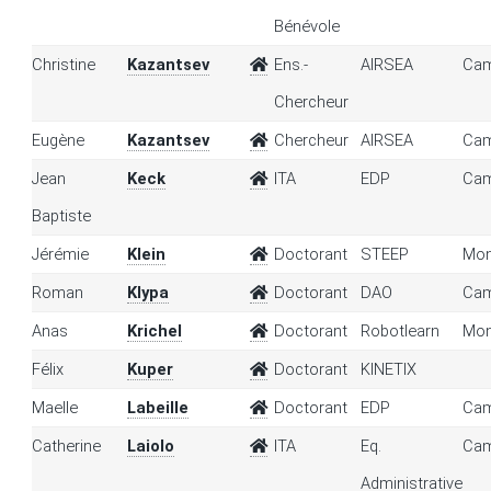
Bénévole
Christine
Kazantsev
Ens.-
AIRSEA
Cam
Chercheur
Eugène
Kazantsev
Chercheur
AIRSEA
Cam
Jean
Keck
ITA
EDP
Cam
Baptiste
Jérémie
Klein
Doctorant
STEEP
Mon
Roman
Klypa
Doctorant
DAO
Cam
Anas
Krichel
Doctorant
Robotlearn
Mon
Félix
Kuper
Doctorant
KINETIX
Maelle
Labeille
Doctorant
EDP
Cam
Catherine
Laiolo
ITA
Eq.
Cam
Administrative