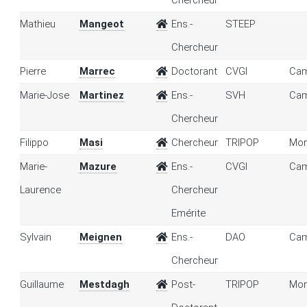
Chercheur
Mathieu
Mangeot
Ens.-
STEEP
Chercheur
Pierre
Marrec
Doctorant
CVGI
Cam
Marie-Jose
Martinez
Ens.-
SVH
Cam
Chercheur
Filippo
Masi
Chercheur
TRIPOP
Mon
Marie-
Mazure
Ens.-
CVGI
Cam
Laurence
Chercheur
Emérite
Sylvain
Meignen
Ens.-
DAO
Cam
Chercheur
Guillaume
Mestdagh
Post-
TRIPOP
Mon