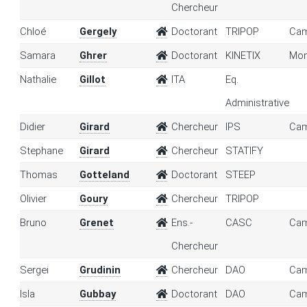
Chercheur
Chloé
Gergely
Doctorant
TRIPOP
Cam
Samara
Ghrer
Doctorant
KINETIX
Mon
Nathalie
Gillot
ITA
Eq.
Administrative
Didier
Girard
Chercheur
IPS
Cam
Stephane
Girard
Chercheur
STATIFY
Thomas
Gotteland
Doctorant
STEEP
Olivier
Goury
Chercheur
TRIPOP
Bruno
Grenet
Ens.-
CASC
Cam
Chercheur
Sergei
Grudinin
Chercheur
DAO
Cam
Isla
Gubbay
Doctorant
DAO
Cam