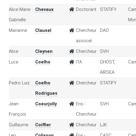
Alice Marie
Chevaux
Doctorant
STATIFY
Cam
Gabrielle
Mon
Marianne
Clausel
Chercheur
DAO
associé
Alice
Cleynen
Chercheur
SVH
Luce
Coelho
ITA
GHOST,
Cam
AIRSEA
Pedro Luiz
Coelho
Chercheur
STATIFY
Rodrigues
Jean-
Coeurjolly
Ens.-
SVH
Cam
François
Chercheur
Guillaume
Coiffier
Chercheur
LJK
Leo
Colisson
Ens.-
CASC
Cam