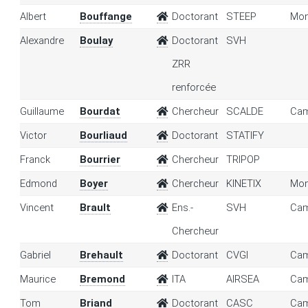
Albert
Bouffange
Doctorant
STEEP
Mon
Alexandre
Boulay
Doctorant
SVH
ZRR
renforcée
Guillaume
Bourdat
Chercheur
SCALDE
Cam
Victor
Bourliaud
Doctorant
STATIFY
Franck
Bourrier
Chercheur
TRIPOP
Edmond
Boyer
Chercheur
KINETIX
Mon
Vincent
Brault
Ens.-
SVH
Cam
Chercheur
Gabriel
Brehault
Doctorant
CVGI
Cam
Maurice
Bremond
ITA
AIRSEA
Cam
Tom
Briand
Doctorant
CASC
Cam