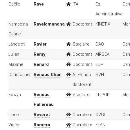
Gaëlle
Rave
ITA
Eq.
Cam
Administrative
Nampoina
Ravelomanana
Doctorant
KINETIX
Mon
Gabriel
Lancelot
Ravier
Stagiaire
DAO
Cam
Julien
Remy
Doctorant
AIRSEA
Cam
Maxime
Renard
Doctorant
EDP
Cam
Christopher
Renaud Chan
ATER non
SVH
Cam
doctorant
Eowyn
Renoud
Stagiaire
TRIPOP
Mon
Hallereau
Lionel
Reveret
Chercheur
CVGI
Cam
Victor
Romero
Chercheur
ELAN