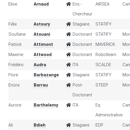
Elise
Arnaud
Ens.-
AIRSEA
Cam
Chercheur
Félix
Astoury
Stagiaire
STATIFY
Soufiane
Atouani
Doctorant
STATIFY
Mon
Patrick
Attimont
Doctorant
MAVERICK
Mon
Maxime
Attwood
Doctorant
Robotlearn
Mon
Frédéric
Audra
ITA
SCALDE
Cam
Flore
Barbazange
Stagiaire
STATIFY
Mon
Enora
Barrau
Post-
STEEP
Mon
Doctorant
Aurore
Barthelemy
ITA
Eq.
Cam
Administrative
Ali
Bdieh
Stagiaire
EDP
Cam