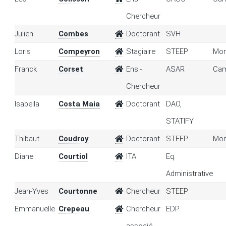
Chercheur
Julien
Combes
Doctorant
SVH
Loris
Compeyron
Stagiaire
STEEP
Mon
Franck
Corset
Ens.-
ASAR
Cam
Chercheur
Isabella
Costa Maia
Doctorant
DAO,
STATIFY
Thibaut
Coudroy
Doctorant
STEEP
Mon
Diane
Courtiol
ITA
Eq.
Administrative
Jean-Yves
Courtonne
Chercheur
STEEP
Emmanuelle
Crepeau
Chercheur
EDP