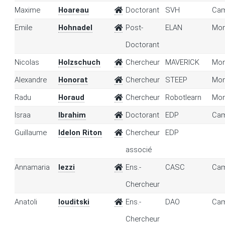
Maxime
Hoareau
Doctorant
SVH
Cam
Emile
Hohnadel
Post-
ELAN
Mon
Doctorant
Nicolas
Holzschuch
Chercheur
MAVERICK
Mon
Alexandre
Honorat
Chercheur
STEEP
Mon
Radu
Horaud
Chercheur
Robotlearn
Mon
Israa
Ibrahim
Doctorant
EDP
Cam
Guillaume
Idelon Riton
Chercheur
EDP
associé
Annamaria
Iezzi
Ens.-
CASC
Cam
Chercheur
Anatoli
Iouditski
Ens.-
DAO
Cam
Chercheur