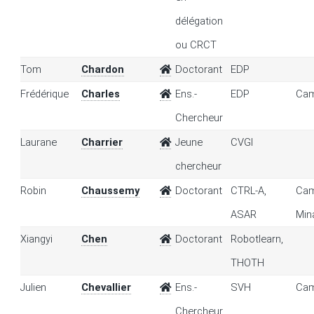
délégation
ou CRCT
Tom
Chardon
Doctorant
EDP
Frédérique
Charles
Ens.-
EDP
Cam
Chercheur
Laurane
Charrier
Jeune
CVGI
chercheur
Robin
Chaussemy
Doctorant
CTRL-A,
Cam
ASAR
Min
Xiangyi
Chen
Doctorant
Robotlearn,
THOTH
Julien
Chevallier
Ens.-
SVH
Cam
Chercheur