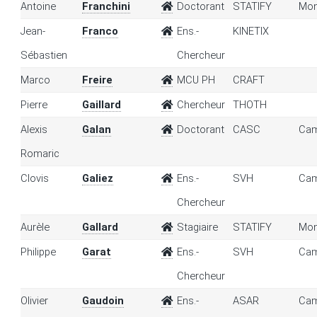
Antoine
Franchini
Doctorant
STATIFY
Mon
Jean-
Franco
Ens.-
KINETIX
Sébastien
Chercheur
Marco
Freire
MCU PH
CRAFT
Pierre
Gaillard
Chercheur
THOTH
Alexis
Galan
Doctorant
CASC
Cam
Romaric
Clovis
Galiez
Ens.-
SVH
Cam
Chercheur
Aurèle
Gallard
Stagiaire
STATIFY
Mon
Philippe
Garat
Ens.-
SVH
Cam
Chercheur
Olivier
Gaudoin
Ens.-
ASAR
Cam