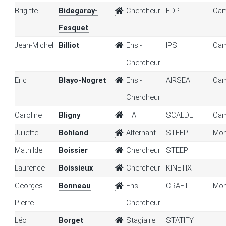
Brigitte
Bidegaray-
Chercheur
EDP
Cam
Fesquet
Jean-Michel
Billiot
Ens.-
IPS
Cam
Chercheur
Eric
Blayo-Nogret
Ens.-
AIRSEA
Cam
Chercheur
Caroline
Bligny
ITA
SCALDE
Cam
Juliette
Bohland
Alternant
STEEP
Mon
Mathilde
Boissier
Chercheur
STEEP
Laurence
Boissieux
Chercheur
KINETIX
Georges-
Bonneau
Ens.-
CRAFT
Mon
Pierre
Chercheur
Léo
Borget
Stagiaire
STATIFY