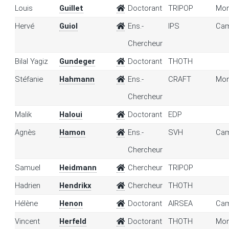
Louis
Guillet
Doctorant
TRIPOP
Mon
Hervé
Guiol
Ens.-
IPS
Cam
Chercheur
Bilal Yagiz
Gundeger
Doctorant
THOTH
Stéfanie
Hahmann
Ens.-
CRAFT
Mon
Chercheur
Malik
Haloui
Doctorant
EDP
Agnès
Hamon
Ens.-
SVH
Cam
Chercheur
Samuel
Heidmann
Chercheur
TRIPOP
Hadrien
Hendrikx
Chercheur
THOTH
Hélène
Henon
Doctorant
AIRSEA
Cam
Vincent
Herfeld
Doctorant
THOTH
Mon