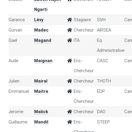
Ngarti
Garance
Lévy
Stagiaire
SVH
Cam
Gurvan
Madec
Chercheur
AIRSEA
Gael
Magand
ITA
Eq.
Cam
Administrative
Aude
Maignan
Ens.-
CASC
Cam
Chercheur
Julien
Mairal
Chercheur
THOTH
Emmanuel
Maitre
Ens.-
EDP
Cam
Chercheur
Jerome
Malick
Chercheur
DAO
Cam
Guillaume
Mandil
Ens.-
STEEP