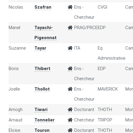
Nicolas
Szafran
Ens.-
CVGI
Cam
Chercheur
Manel
Tayachi-
PRAG/PRCE
EDP
Cam
Pigeonnat
Suzanne
Tayar
ITA
Eq.
Cam
Administrative
Boris
Thibert
Ens.-
EDP
Cam
Chercheur
Joelle
Thollot
Ens.-
MAVERICK
Mon
Chercheur
Amogh
Tiwari
Doctorant
THOTH
Mon
Arnaud
Tonnelier
Chercheur
TRIPOP
Mon
Eloïse
Touron
Doctorant
THOTH
Mon