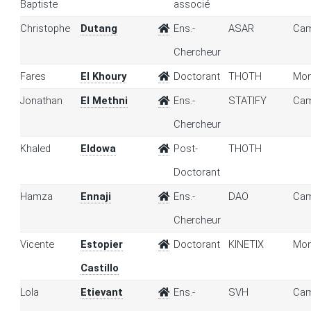
Baptiste
associé
Christophe
Dutang
Ens.-
ASAR
Cam
Chercheur
Fares
El Khoury
Doctorant
THOTH
Mon
Jonathan
El Methni
Ens.-
STATIFY
Cam
Chercheur
Khaled
Eldowa
Post-
THOTH
Doctorant
Hamza
Ennaji
Ens.-
DAO
Cam
Chercheur
Vicente
Estopier
Doctorant
KINETIX
Mon
Castillo
Lola
Etievant
Ens.-
SVH
Cam