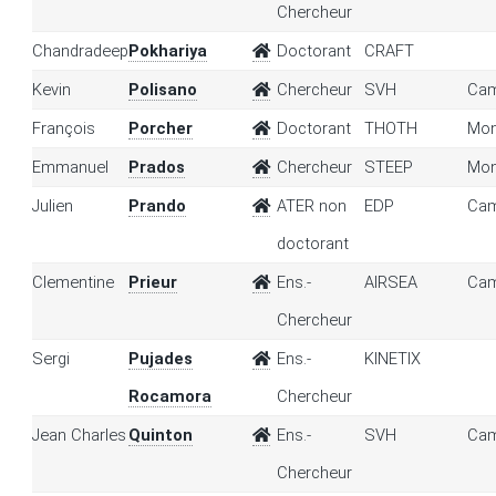
Chercheur
Chandradeep
Pokhariya
Doctorant
CRAFT
Kevin
Polisano
Chercheur
SVH
Cam
François
Porcher
Doctorant
THOTH
Mon
Emmanuel
Prados
Chercheur
STEEP
Mon
Julien
Prando
ATER non
EDP
Cam
doctorant
Clementine
Prieur
Ens.-
AIRSEA
Cam
Chercheur
Sergi
Pujades
Ens.-
KINETIX
Rocamora
Chercheur
Jean Charles
Quinton
Ens.-
SVH
Cam
Chercheur