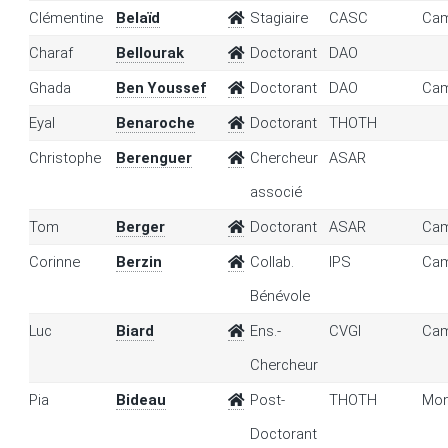
Clémentine
Belaïd
Stagiaire
CASC
Cam
Charaf
Bellourak
Doctorant
DAO
Ghada
Ben Youssef
Doctorant
DAO
Cam
Eyal
Benaroche
Doctorant
THOTH
Christophe
Berenguer
Chercheur
ASAR
associé
Tom
Berger
Doctorant
ASAR
Cam
Corinne
Berzin
Collab.
IPS
Cam
Bénévole
Luc
Biard
Ens.-
CVGI
Cam
Chercheur
Pia
Bideau
Post-
THOTH
Mon
Doctorant