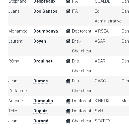
Stéphane
Despreaux
ITA
SCALDE
Cam
Juana
Dos Santos
ITA
Eq.
Cam
Administrative
Mohamed
Doumbouya
Doctorant
AIRSEA
Cam
Laurent
Doyen
Ens.-
ASAR
Cam
Chercheur
Rémy
Drouilhet
Ens.-
ASAR
Cam
Chercheur
Jean-
Dumas
Ens.-
CASC
Cam
Guillaume
Chercheur
Antoine
Dumoulin
Doctorant
KINETIX
Mon
Telio
Dupuis
Doctorant
SVH
Jean
Durand
Chercheur
STATIFY