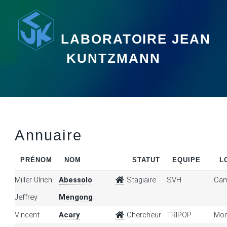
LABORATOIRE JEAN
KUNTZMANN
Annuaire
PRÉNOM
NOM
STATUT
EQUIPE
L
Miller Ulrich
Abessolo
Stagiaire
SVH
Cam
Jeffrey
Mengong
Vincent
Acary
Chercheur
TRIPOP
Mon