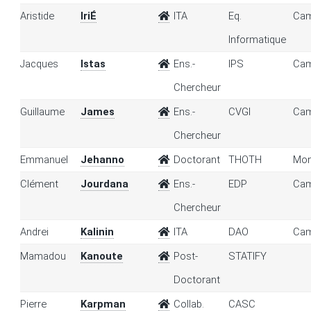
Aristide
IriÉ
ITA
Eq.
Cam
Informatique
Jacques
Istas
Ens.-
IPS
Cam
Chercheur
Guillaume
James
Ens.-
CVGI
Cam
Chercheur
Emmanuel
Jehanno
Doctorant
THOTH
Mon
Clément
Jourdana
Ens.-
EDP
Cam
Chercheur
Andrei
Kalinin
ITA
DAO
Cam
Mamadou
Kanoute
Post-
STATIFY
Doctorant
Pierre
Karpman
Collab.
CASC