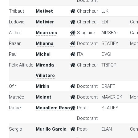
Doctorant
Thibaut
Metivet
Chercheur
LJK
Ludovic
Metivier
Chercheur
EDP
Cam
Arthur
Meurrens
Stagiaire
AIRSEA
Cam
Razan
Mhanna
Doctorant
STATIFY
Mon
Paul
Michel
ITA
CVGI
Félix Alfredo
Miranda-
Chercheur
TRIPOP
Villatoro
Ofir
Mirkin
Doctorant
CRAFT
Mathéo
Moinet
Doctorant
MAVERICK
Mon
Rafael
Mouallem Rosa
Post-
STATIFY
Doctorant
Sergio
Murillo Garcia
Post-
ELAN
Cam