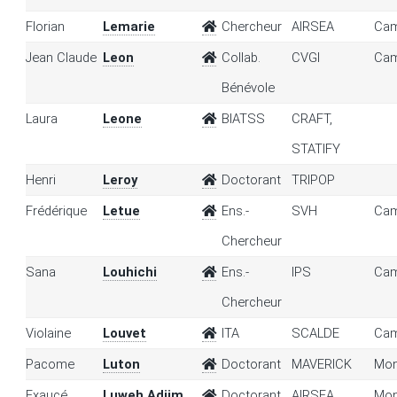
Florian
Lemarie
Chercheur
AIRSEA
Cam
Jean Claude
Leon
Collab.
CVGI
Cam
Bénévole
Laura
Leone
BIATSS
CRAFT,
STATIFY
Henri
Leroy
Doctorant
TRIPOP
Frédérique
Letue
Ens.-
SVH
Cam
Chercheur
Sana
Louhichi
Ens.-
IPS
Cam
Chercheur
Violaine
Louvet
ITA
SCALDE
Cam
Pacome
Luton
Doctorant
MAVERICK
Mon
Exaucé
Luweh Adjim
Doctorant
AIRSEA
Mon