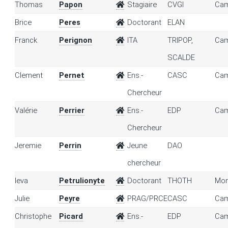
Thomas
Papon
Stagiaire
CVGI
Cam
Brice
Peres
Doctorant
ELAN
Franck
Perignon
ITA
TRIPOP,
Cam
SCALDE
Clement
Pernet
Ens.-
CASC
Cam
Chercheur
Valérie
Perrier
Ens.-
EDP
Cam
Chercheur
Jeremie
Perrin
Jeune
DAO
chercheur
Ieva
Petrulionyte
Doctorant
THOTH
Mon
Julie
Peyre
PRAG/PRCE
CASC
Cam
Christophe
Picard
Ens.-
EDP
Cam