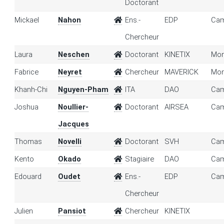
Doctorant
Mickael
Nahon
Ens.-
EDP
Cam
Chercheur
Laura
Neschen
Doctorant
KINETIX
Mon
Fabrice
Neyret
Chercheur
MAVERICK
Mon
Khanh-Chi
Nguyen-Pham
ITA
DAO
Cam
Joshua
Noullier-
Doctorant
AIRSEA
Cam
Jacques
Thomas
Novelli
Doctorant
SVH
Cam
Kento
Okado
Stagiaire
DAO
Cam
Edouard
Oudet
Ens.-
EDP
Cam
Chercheur
Julien
Pansiot
Chercheur
KINETIX