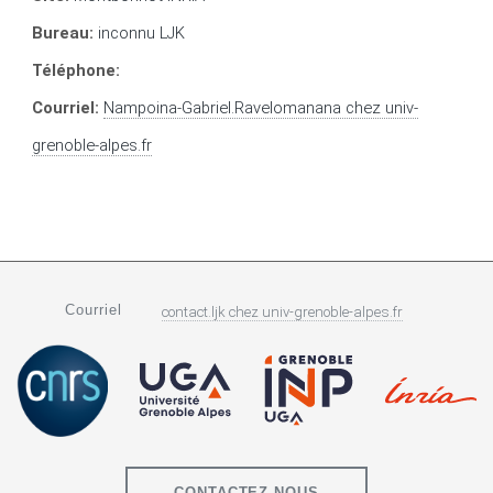
Bureau:
inconnu LJK
Téléphone:
Courriel:
Nampoina-Gabriel.Ravelomanana
chez
univ-
grenoble-alpes.fr
Courriel
contact.ljk
chez
univ-grenoble-alpes.fr
CONTACTEZ NOUS