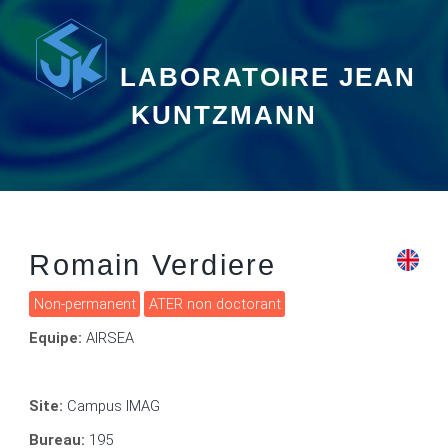
LABORATOIRE JEAN
KUNTZMANN
Romain Verdiere
Non-permanent
ATER non doctorant
Equipe:
AIRSEA
Site:
Campus IMAG
Bureau:
195