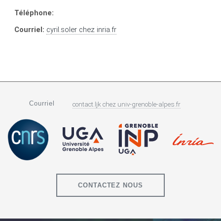
Téléphone:
Courriel:
cyril.soler
chez
inria.fr
Courriel
contact.ljk
chez
univ-grenoble-alpes.fr
CONTACTEZ NOUS