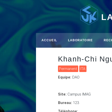
L
ACCUEIL
LABORATOIRE
REC
Khanh-Chi Ng
Permanent
ITA
Equipe:
DAO
Site:
Campus IMAG
Bureau:
123
Téléphone: