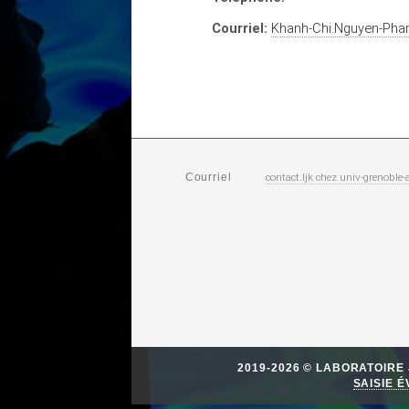
Courriel:
Khanh-Chi.Nguyen-Ph
contact.ljk
chez
univ-grenoble-a
Courriel
2019-2026 © LABORATOIR
SAISIE 