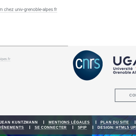
am
chez
univ-grenoble-alpes.fr
lpes.fr
CO
E JEAN KUNTZMANN
MENTIONS LÉGALES
PLAN DU SITE
ÉVÈNEMENTS
SE CONNECTER
SPIP
DESIGN:
HTML5 UP