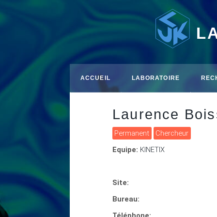
L
ACCUEIL
LABORATOIRE
REC
Laurence Bois
Permanent
Chercheur
Equipe:
KINETIX
Site:
Bureau:
Téléphone: