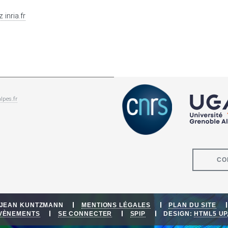
z
inria.fr
lpes.fr
CO
E JEAN KUNTZMANN
MENTIONS LÉGALES
PLAN DU SITE
ÉVÈNEMENTS
SE CONNECTER
SPIP
DESIGN:
HTML5 UP