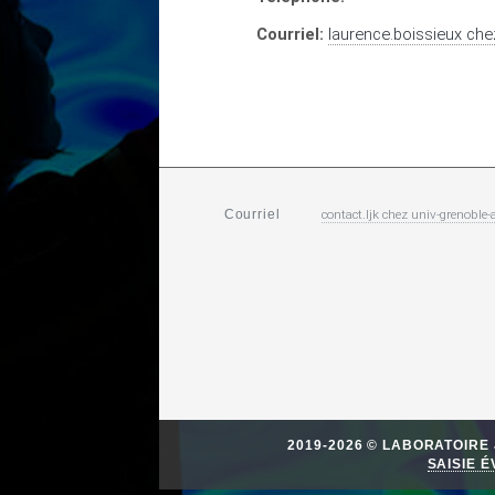
Courriel:
laurence.boissieux
che
contact.ljk
chez
univ-grenoble-a
Courriel
2019-2026 © LABORATOIR
SAISIE 