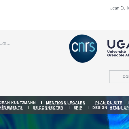
Jean-Guil
lpes.fr
CO
E JEAN KUNTZMANN
MENTIONS LÉGALES
PLAN DU SITE
ÉVÈNEMENTS
SE CONNECTER
SPIP
DESIGN:
HTML5 UP