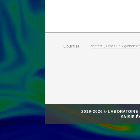
contact.ljk
chez
univ-grenoble-a
Courriel
2019-2026 © LABORATOIR
SAISIE 