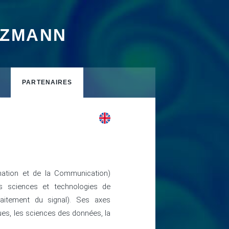
TZMANN
PARTENAIRES
mation et de la Communication)
s sciences et technologies de
raitement du signal). Ses axes
ues, les sciences des données, la