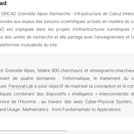
ad:
 GRICAD
Grenoble Alpes Recherche - Infrastructure de Calcul Intens
pondre aux enjeux des besoins scientifiques actuels en matière de ca
AD
est impliquée dans les projets d’infrastructures numériques m
ce des unités de recherche et elle partage avec l’enseignement et l’
lateformes mutualisés du site.
sité Grenoble Alpes, fédère 800 chercheurs et enseignants-chercheu
evant de quatre domaines : l’informatique, le traitement du si
ques.
Persyval-Lab
a pour objectif de maitriser la conception et le con
iques combinant des dispositifs «
intelligents
» interconnectés e
service de l’Homme
; au travers des axes Cyber-Physical System,
 and Usage
; Mathematics : from Fundamentals to Applications.