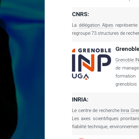
CNRS:
La
délégation Alpes
représente
regroupe 73 structures de recher
Grenoble
Grenoble I
de managem
formation 
grenoblois.
INRIA:
Le centre de recherche
Inria Gr
Les axes scientifiques priorita
fiabilité technique, environnement