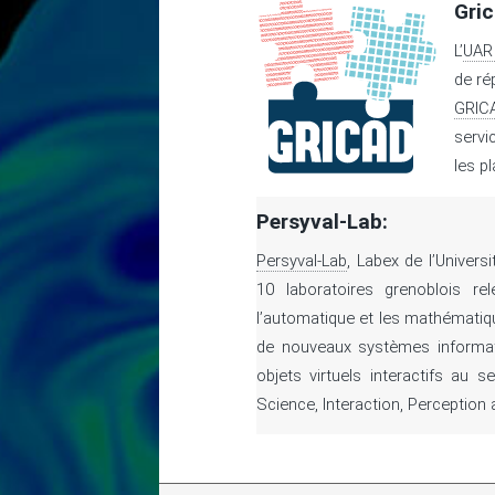
Gric
L’
UAR
de ré
GRIC
servi
les p
Persyval-Lab:
Persyval-Lab
, Labex de l’Univer
10 laboratoires grenoblois rel
l’automatique et les mathémati
de nouveaux systèmes informat
objets virtuels interactifs au 
Science, Interaction, Perception