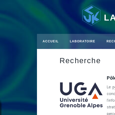
L
ACCUEIL
LABORATOIRE
REC
Recherche
Pôl
Le
p
conc
l’in
stra
perc