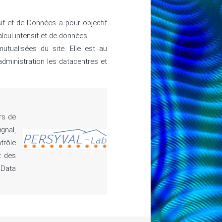
if et de Données a pour objectif
lcul intensif et de données.
utualisées du site. Elle est au
administration les datacentres et
rs de
gnal,
trôle
t des
 Data