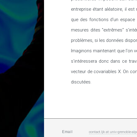
entreprise étant aléatoire, il es
que des fonctions d'un espace de
mesures dites "extrêmes" s'inté
problèmes, si les données disponi
Imaginons maintenant que l'on veu
s'intéressera donc dans ce trav
vecteur de covariables X. On con
discutées.
contact.ljk
at
univ-grenoble-alp
Email