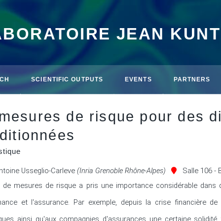
ABORATOIRE JEAN KUN
CH
SCIENTIFIC OUTPUTS
EVENTS
PARTNERS
mesures de risque pour des di
nditionnées
stique
ntoine Usseglio-Carleve
(Inria Grenoble Rhône-Alpes)
Salle 106 -
n de mesures de risque a pris une importance considérable dans
inance et l'assurance. Par exemple, depuis la crise financière de 
ues ainsi qu'aux compagnies d'assurances une certaine solidité fi