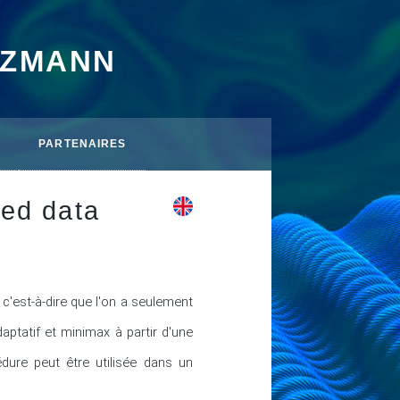
TZMANN
PARTENAIRES
ped data
c'est-à-dire que l'on a seulement 
tatif et minimax à partir d'une 
ure peut être utilisée dans un 