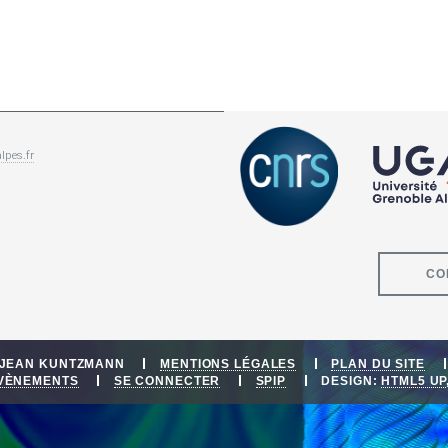
lpes.fr
CO
E JEAN KUNTZMANN
MENTIONS LÉGALES
PLAN DU SITE
ÉVÈNEMENTS
SE CONNECTER
SPIP
DESIGN:
HTML5 UP