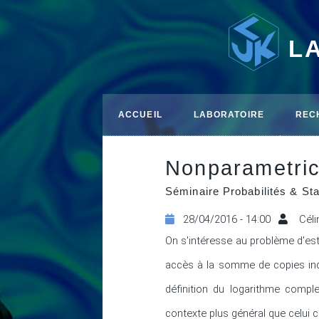
L
ACCUEIL
LABORATOIRE
REC
Nonparametric
Séminaire Probabilités & Sta
28/04/2016 - 14:00
Céli
On s'intéresse au problème d'esti
accès à la somme de copies indé
définition du logarithme compl
contexte plus général que celui c