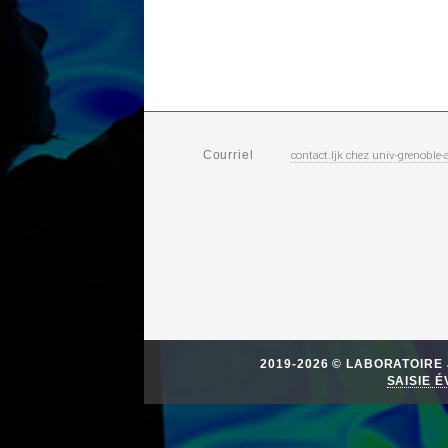
contact.ljk
chez
univ-grenoble-a
Courriel
2019-2026 © LABORATOIR
SAISIE 