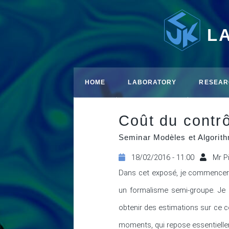
L
HOME
LABORATORY
RESEAR
Coût du contr
Seminar Modèles et Algori
18/02/2016 - 11:00
Mr P
Dans cet exposé, je commencerai
un formalisme semi-groupe. Je m
obtenir des estimations sur ce c
moments, qui repose essentielleme