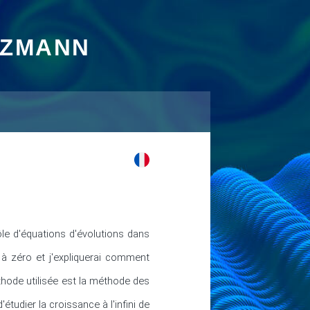
TZMANN
e d'équations d'évolutions dans 
à zéro et j'expliquerai comment 
hode utilisée est la méthode des 
udier la croissance à l'infini de 