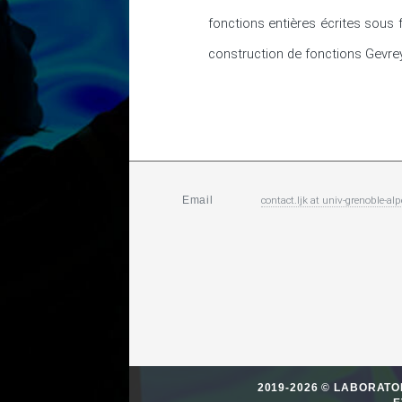
fonctions entières écrites sous fo
construction de fonctions Gevre
contact.ljk
at
univ-grenoble-alp
Email
2019-2026 © LABORAT