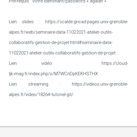
Pré-requis : votre identifiant/password « agalan »

Lien slides : https://scalde.gricad-pages.univ-grenoble-
alpes.fr/web/seminaire-data-11022021-atelier-outils-
collaboratifs-gestion-de-projet.html#seminaire-data-
11022021-atelier-outils-collaboratifs-gestion-de-projet

Lien vidéo : https://cloud-
ljk.imag.fr/index.php/s/M7WCnDpKEKHSTHX

Lien streaming : https://videos.univ-grenoble-
alpes.fr/video/18264-tutoriel-git/