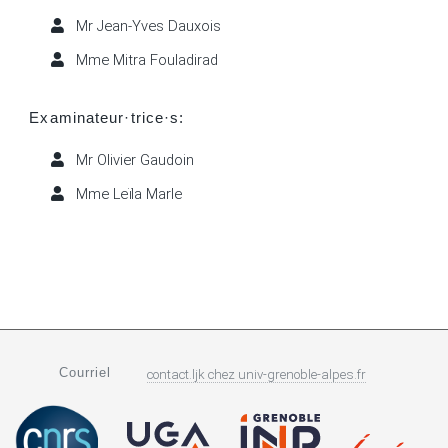
Mr Jean-Yves Dauxois
Mme Mitra Fouladirad
Examinateur·trice·s:
Mr Olivier Gaudoin
Mme Leïla Marle
Courriel
contact.ljk
chez
univ-grenoble-alpes.fr