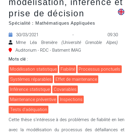
modélisation, inférence et
prise de décision
Spécialité : Mathématiques Appliquées
30/03/2021 - 09:30
Mme Léa Brenière
(Université Grenoble Alpes)
Auditorium - RDC - Batiment IMAG
Mots clé :
modélisation statistique
fiabilité
processus ponctuels
systèmes réparables
effet de maintenance
inférence statistique
covariables
maintenance préventive
inspections
tests d'adéquation
Cette thèse s'intéresse à des problèmes de fiabilité en lien 
avec la modélisation du processus des défaillances et 