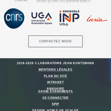
Courriel
contact.ljk
chez
univ-grenoble-alpes.fr
CONTACTEZ NOUS
2019-2026 © LABORATOIRE JEAN KUNTZMANN
MENTIONS LÉGALES
PLAN DU SITE
INTRANET
ANNUAIRE
SAISIE ÉVÈNEMENTS
SE CONNECTER
SPIP
DESIGN:
HTML5 UP
,
SCALDE