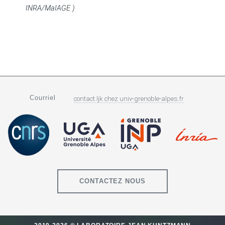
INRA/MaIAGE )
Courriel
contact.ljk
chez
univ-grenoble-alpes.fr
CONTACTEZ NOUS