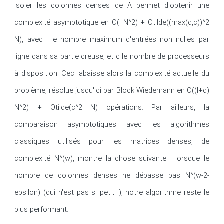
Isoler les colonnes denses de A permet d'obtenir une 
complexité asymptotique en O(l N^2) + Otilde((max(d,c))^2 
N), avec l le nombre maximum d'entrées non nulles par 
ligne dans sa partie creuse, et c le nombre de processeurs 
à disposition. Ceci abaisse alors la complexité actuelle du 
problème, résolue jusqu'ici par Block Wiedemann en O((l+d) 
N^2) + Otilde(c^2 N) opérations. Par ailleurs, la 
comparaison asymptotiques avec les algorithmes 
classiques utilisés pour les matrices denses, de 
complexité N^(w), montre la chose suivante : lorsque le 
nombre de colonnes denses ne dépasse pas N^(w-2-
epsilon) (qui n'est pas si petit !), notre algorithme reste le 
plus performant.
