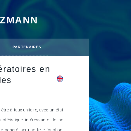
TZMANN
PARTENAIRES
ératoires en
les
e à taux unitaire, avec un état 
ctéristique intéressante de ne 
 concrétiser une telle fonction, 