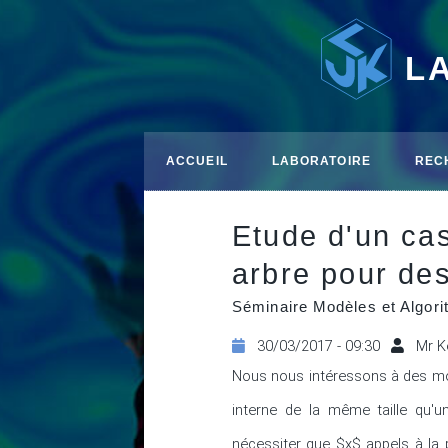
L
ACCUEIL
LABORATOIRE
REC
Etude d'un ca
arbre pour des
Séminaire Modèles et Algor
30/03/2017 - 09:30
Mr K
Nous nous intéressons à des mod
interne de la même taille qu'u
nécessiter que $x$ appels à la p