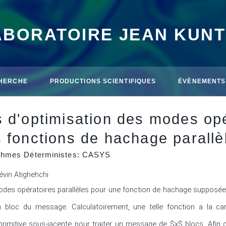
ABORATOIRE JEAN KUN
HERCHE
PRODUCTIONS SCIENTIFIQUES
ÉVÈNEMENTS
s d'optimisation des modes op
 fonctions de hachage parallè
ithmes Déterministes: CASYS
évin Atighehchi
es opératoires parallèles pour une fonction de hachage supposée êtr
n bloc du message. Calculatoirement, une telle fonction a la cara
rimitive sous-jacente pour traiter un message de $x$ blocs. Afin de