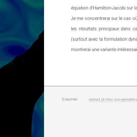
équation d'Hamilton-Jacobi sur la f
Je me concentrerai sur le cas où 
les résultats principaux dans ce
(surtout avec la formulation dyn
montrerai une variante intéressa
contact.ljk
chez
univ-grenoble-a
Courriel