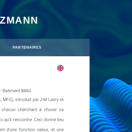
TZMANN
PARTENAIRES
 - Batiment IMAG
FG), introduit par J-M Lasry et 
 chacun cherchant à choisir sa 
 qu'il rencontre. Ceci donne lieu 
t d'une fonction valeur, et une 