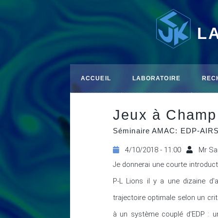
L
ACCUEIL
LABORATOIRE
REC
Jeux à Champ 
Séminaire AMAC: EDP-AIR
4/10/2018 - 11:00
Mr Sa
Je donnerai une courte introduc
P-L Lions il y a une dizaine d
trajectoire optimale selon un cri
à un système couplé d'EDP : une