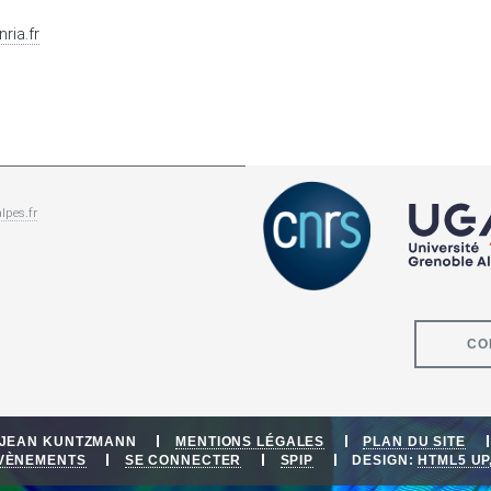
inria.fr
lpes.fr
CO
E JEAN KUNTZMANN
MENTIONS LÉGALES
PLAN DU SITE
ÉVÈNEMENTS
SE CONNECTER
SPIP
DESIGN:
HTML5 UP