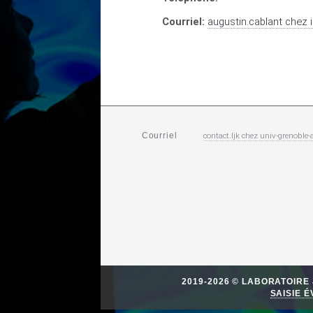
Courriel:
augustin.cablant
chez
contact.ljk
chez
univ-grenoble-a
Courriel
2019-2026 © LABORATOIR
SAISIE 