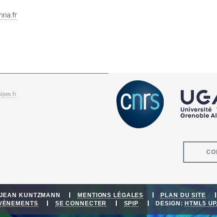
nria.fr
lpes.fr
CO
E JEAN KUNTZMANN
MENTIONS LÉGALES
PLAN DU SITE
ÉVÈNEMENTS
SE CONNECTER
SPIP
DESIGN:
HTML5 UP