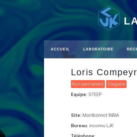
L
ACCUEIL
LABORATOIRE
REC
Loris Compey
Non-permanent
Stagiaire
Equipe:
STEEP
Site:
Montbonnot INRIA
Bureau:
inconnu LJK
Téléphone: