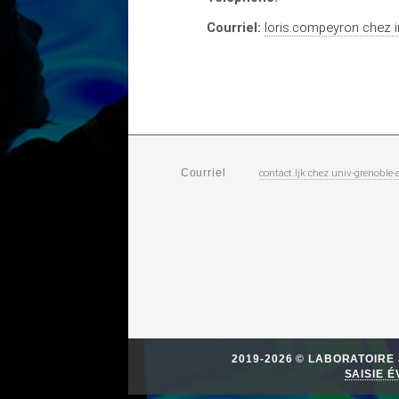
Courriel:
loris.compeyron
chez
i
contact.ljk
chez
univ-grenoble-a
Courriel
2019-2026 © LABORATOIR
SAISIE 