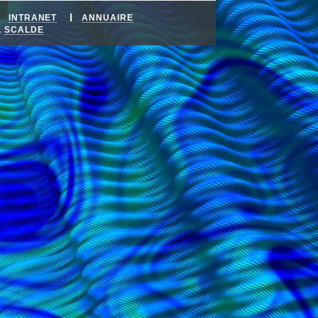
INTRANET
ANNUAIRE
,
SCALDE