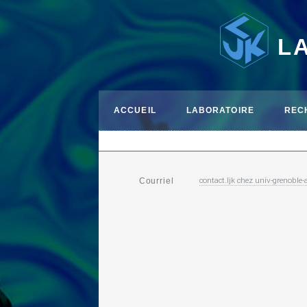
L
ACCUEIL
LABORATOIRE
REC
contact.ljk
chez
univ-grenoble-a
Courriel