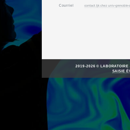
contact.ljk
chez
univ-grenoble-a
Courriel
2019-2026 © LABORATOIR
SAISIE 