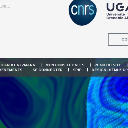
lpes.fr
CO
E JEAN KUNTZMANN
MENTIONS LÉGALES
PLAN DU SITE
ÉVÈNEMENTS
SE CONNECTER
SPIP
DESIGN:
HTML5 UP