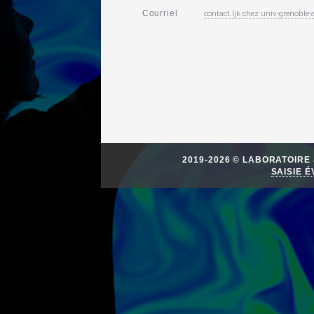
contact.ljk
chez
univ-grenoble-a
Courriel
2019-2026 © LABORATOIR
SAISIE 