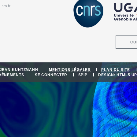
lpes.fr
CO
E JEAN KUNTZMANN
MENTIONS LÉGALES
PLAN DU SITE
ÉVÈNEMENTS
SE CONNECTER
SPIP
DESIGN:
HTML5 UP