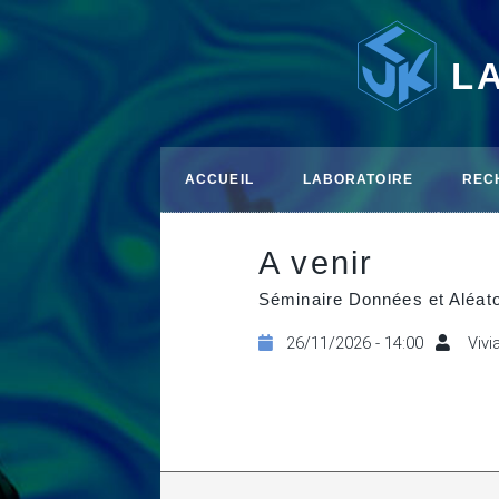
L
ACCUEIL
LABORATOIRE
REC
A venir
Séminaire Données et Aléato
26/11/2026 - 14:00
Vivi