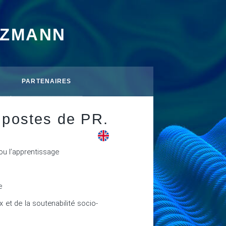
TZMANN
PARTENAIRES
 postes de PR.
ou l’apprentissage



 et de la soutenabilité socio-