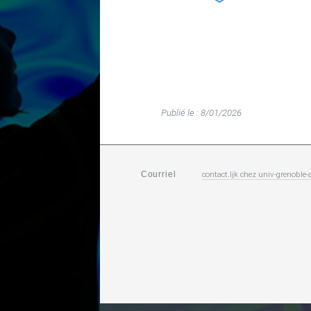
Publié le : 8/01/2026
contact.ljk
chez
univ-grenoble-a
Courriel