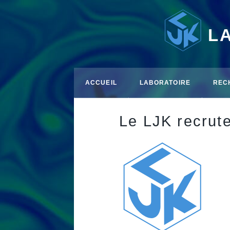
L
ACCUEIL
LABORATOIRE
REC
Le LJK recrut