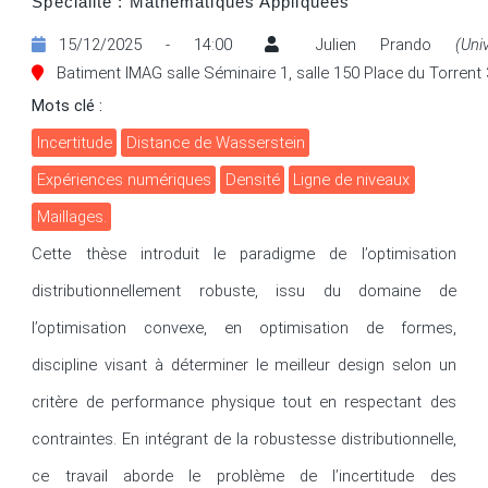
Spécialité : Mathématiques Appliquées
15/12/2025 - 14:00
Julien Prando
(Un
Batiment IMAG salle Séminaire 1, salle 150 Place du Torrent
Mots clé :
incertitude
distance de Wasserstein
expériences numériques
densité
ligne de niveaux
maillages.
Cette thèse introduit le paradigme de l’optimisation 
distributionnellement robuste, issu du domaine de 
l’optimisation convexe, en optimisation de formes, 
discipline visant à déterminer le meilleur design selon un 
critère de performance physique tout en respectant des 
contraintes. En intégrant de la robustesse distributionnelle, 
ce travail aborde le problème de l’incertitude des 