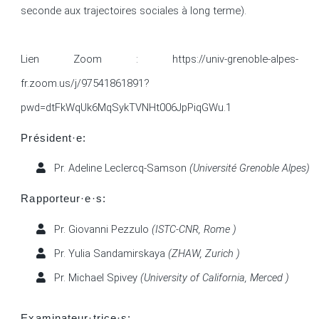
seconde aux trajectoires sociales à long terme).

Lien Zoom : https://univ-grenoble-alpes-
fr.zoom.us/j/97541861891?
pwd=dtFkWqUk6MqSykTVNHt006JpPiqGWu.1
Président·e:
Pr. Adeline Leclercq-Samson
(Université Grenoble Alpes)
Rapporteur·e·s:
Pr. Giovanni Pezzulo
(ISTC-CNR, Rome )
Pr. Yulia Sandamirskaya
(ZHAW, Zurich )
Pr. Michael Spivey
(University of California, Merced )
Examinateur·trice·s: